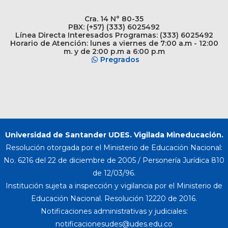
Cra. 14 N° 80-35
PBX: (+57) (333) 6025492
Línea Directa Interesados Programas: (333) 6025492
Horario de Atención: lunes a viernes de 7:00 a.m - 12:00
m. y de 2:00 p.m a 6:00 p.m
Pregrados
Universidad de Santander UDES. Vigilada Mineducación.
Resolución otorgada por el Ministerio de Educación Nacional:
No. 6216 del 22 de diciembre de 2005 / Personería Jurídica 810
de 12/03/96.
Institución sujeta a inspección y vigilancia por el Ministerio de
Educación Nacional. Resolución 12220 de 2016.
Notificaciones administrativas y judiciales: