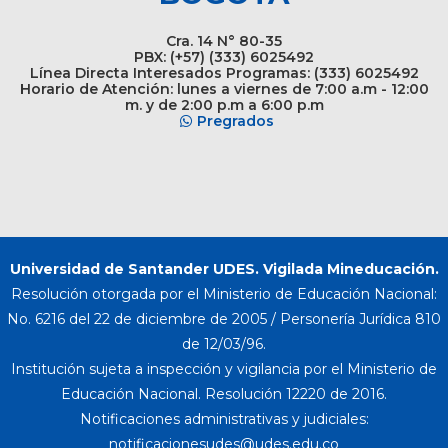
Cra. 14 N° 80-35
PBX: (+57) (333) 6025492
Línea Directa Interesados Programas: (333) 6025492
Horario de Atención: lunes a viernes de 7:00 a.m - 12:00
m. y de 2:00 p.m a 6:00 p.m
Pregrados
Universidad de Santander UDES. Vigilada Mineducación.
Resolución otorgada por el Ministerio de Educación Nacional:
No. 6216 del 22 de diciembre de 2005 / Personería Jurídica 810
de 12/03/96.
Institución sujeta a inspección y vigilancia por el Ministerio de
Educación Nacional. Resolución 12220 de 2016.
Notificaciones administrativas y judiciales: