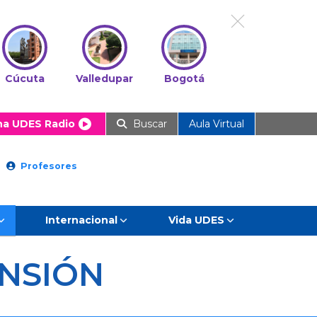
Cúcuta
Valledupar
Bogotá
ha UDES Radio
Buscar
Aula Virtual
Profesores
Internacional
Vida UDES
NSIÓN