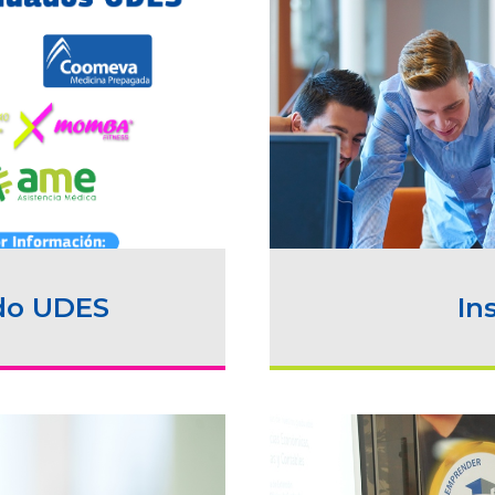
do UDES
In