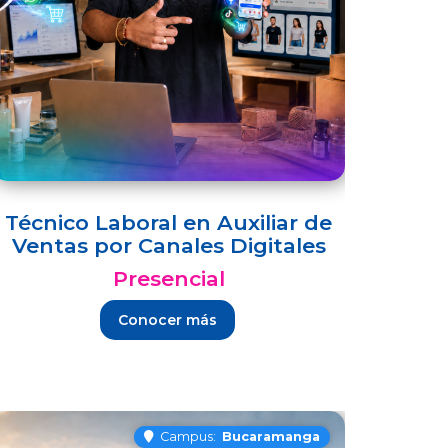
Técnico Laboral en Auxiliar de
Ventas por Canales Digitales
Presencial
Conocer más
Campus:
Bucaramanga