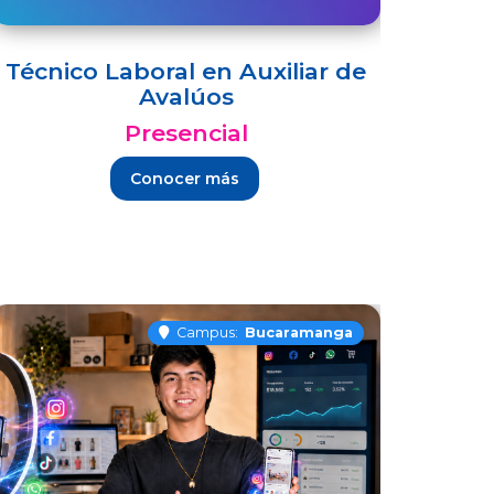
Técnico Laboral en Auxiliar de
Avalúos
Presencial
Conocer más
Campus:
Bucaramanga