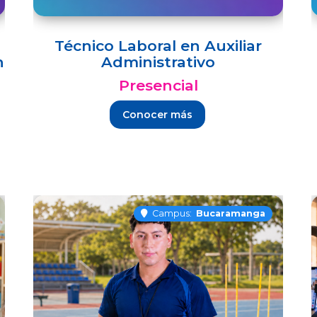
Técnico Laboral en Auxiliar
n
Administrativo
Presencial
Conocer más
Campus:
Bucaramanga