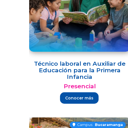
Técnico laboral en Auxiliar de
Educación para la Primera
Infancia
Presencial
Conocer más
Campus:
Bucaramanga