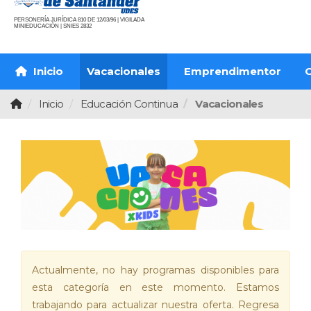
PERSONERÍA JURÍDICA 810 DE 12/03/96 | VIGILADA
MINIEDUCACIÓN | SNIES 2832
Inicio
Vacacionales
Emprendimentor
O
Inicio
Educación Continua
Vacacionales
Actualmente, no hay programas disponibles para
esta categoría en este momento. Estamos
trabajando para actualizar nuestra oferta. Regresa