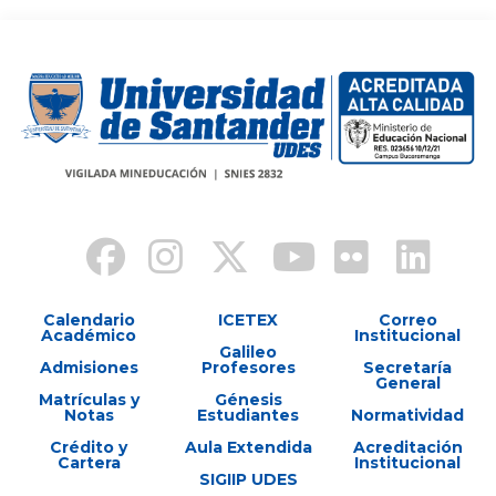
Calendario
ICETEX
Correo
Académico
Institucional
Galileo
Admisiones
Profesores
Secretaría
General
Matrículas y
Génesis
Notas
Estudiantes
Normatividad
Crédito y
Aula Extendida
Acreditación
Cartera
Institucional
SIGIIP UDES