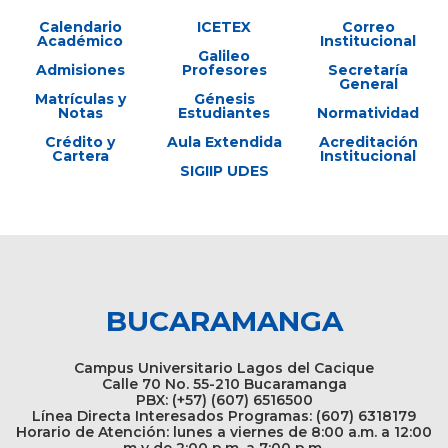
Calendario
ICETEX
Correo
Académico
Institucional
Galileo
Admisiones
Profesores
Secretaría
General
Matrículas y
Génesis
Notas
Estudiantes
Normatividad
Crédito y
Aula Extendida
Acreditación
Cartera
Institucional
SIGIIP UDES
BUCARAMANGA
Campus Universitario Lagos del Cacique
Calle 70 No. 55-210 Bucaramanga
PBX: (+57) (607) 6516500
Línea Directa Interesados Programas: (607) 6318179
Horario de Atención: lunes a viernes de 8:00 a.m. a 12:00
m y de 2:00 p.m. a 7:00 p.m.