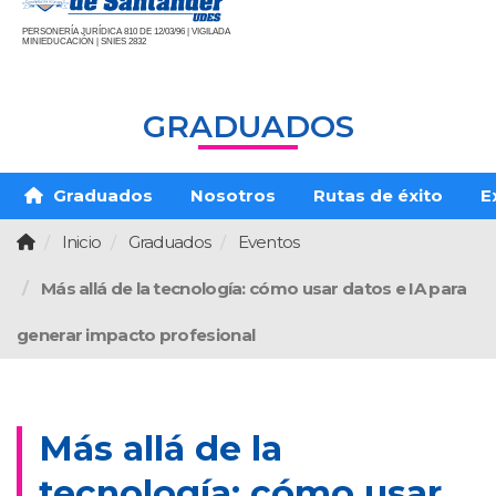
PERSONERÍA JURÍDICA 810 DE 12/03/96 | VIGILADA
MINIEDUCACIÓN | SNIES 2832
GRADUADOS
Graduados
Nosotros
Rutas de éxito
E
Inicio
Graduados
Eventos
Más allá de la tecnología: cómo usar datos e IA para
generar impacto profesional
Más allá de la
tecnología: cómo usar