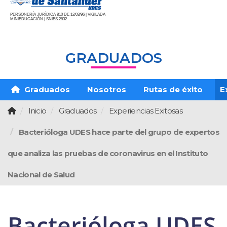
PERSONERÍA JURÍDICA 810 DE 12/03/96 | VIGILADA
MINIEDUCACIÓN | SNIES 2832
GRADUADOS
Graduados
Nosotros
Rutas de éxito
E
Inicio
Graduados
Experiencias Exitosas
Bacterióloga UDES hace parte del grupo de expertos
que analiza las pruebas de coronavirus en el Instituto
Nacional de Salud
Bacterióloga UDES