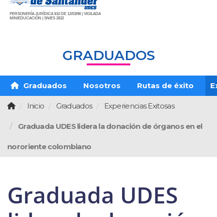
PERSONERÍA JURÍDICA 810 DE 12/03/96 | VIGILADA
MINIEDUCACIÓN | SNIES 2832
GRADUADOS
Graduados
Nosotros
Rutas de éxito
E
Inicio
Graduados
Experiencias Exitosas
Graduada UDES lidera la donación de órganos en el
nororiente colombiano
Graduada UDES