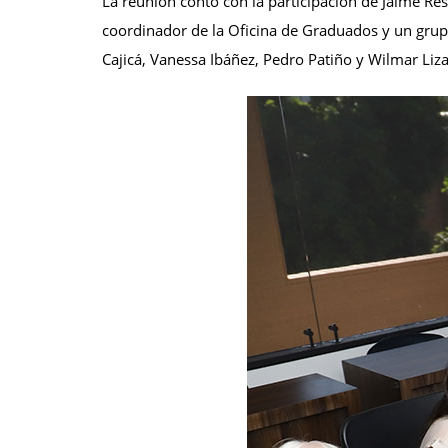
La reunión contó con la participación de Jaime Res
coordinador de la Oficina de Graduados y un grupo
Cajicá, Vanessa Ibáñez, Pedro Patiño y Wilmar Liz