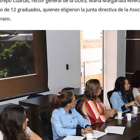
trepo Cuartas, rector general de la UDES; María Margaríata Rivera,
 de 12 graduados, quienes eligieron la junta directiva de la Aso
arazo.