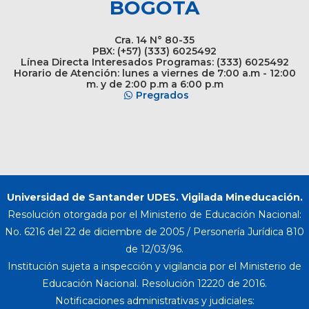
BOGOTÁ
Cra. 14 N° 80-35
PBX: (+57) (333) 6025492
Línea Directa Interesados Programas: (333) 6025492
Horario de Atención: lunes a viernes de 7:00 a.m - 12:00
m. y de 2:00 p.m a 6:00 p.m
Pregrados
Universidad de Santander UDES. Vigilada Mineducación.
Resolución otorgada por el Ministerio de Educación Nacional:
No. 6216 del 22 de diciembre de 2005 / Personería Jurídica 810
de 12/03/96.
Institución sujeta a inspección y vigilancia por el Ministerio de
Educación Nacional. Resolución 12220 de 2016.
Notificaciones administrativas y judiciales: