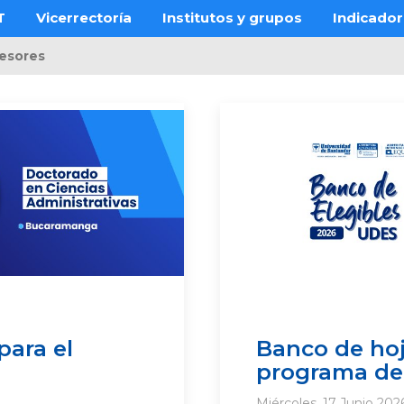
T
Vicerrectoría
Institutos y grupos
Indicado
esores
para el
Banco de hoj
programa de 
Miércoles, 17 Junio 202