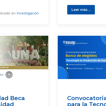
Leer más ...
licado en
Investigación
dad Beca
Convocatoria
sidad
para la Tecn