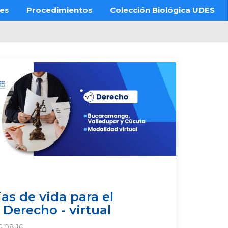
res
Procedimientos
Colección Biológica UDES
as de vida para el
Derecho - virtual
6 08:16