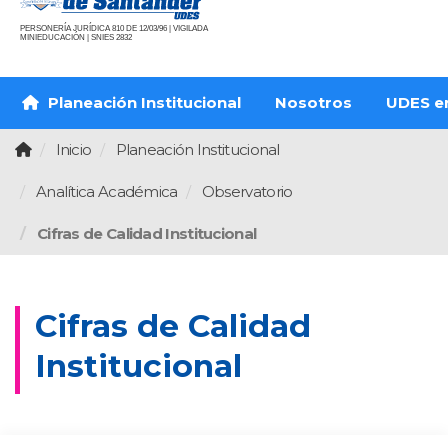
PERSONERÍA JURÍDICA 810 DE 12/03/96 | VIGILADA
MINIEDUCACIÓN | SNIES 2832
Planeación Institucional
Nosotros
UDES en
Inicio
Planeación Institucional
Analítica Académica
Observatorio
Cifras de Calidad Institucional
Cifras de Calidad
Institucional