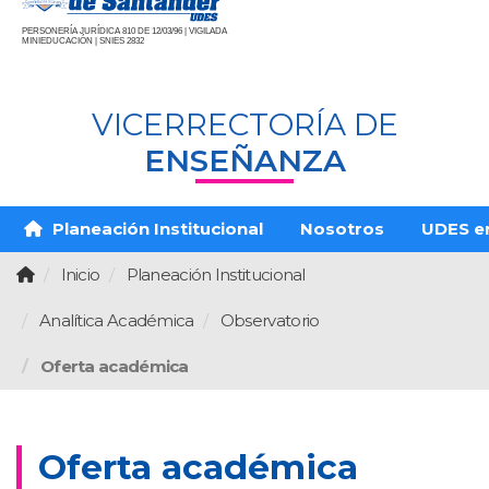
PERSONERÍA JURÍDICA 810 DE 12/03/96 | VIGILADA
MINIEDUCACIÓN | SNIES 2832
VICERRECTORÍA DE
ENSEÑANZA
Planeación Institucional
Nosotros
UDES en
Inicio
Planeación Institucional
Analítica Académica
Observatorio
Oferta académica
Oferta académica