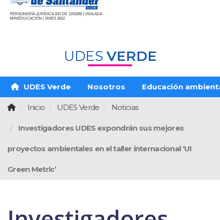
PERSONERÍA JURÍDICA 810 DE 12/03/96 | VIGILADA
MINIEDUCACIÓN | SNIES 2832
UDES
VERDE
UDES Verde
Nosotros
Educación ambient
Inicio
UDES Verde
Noticias
Investigadores UDES expondrán sus mejores
proyectos ambientales en el taller internacional ‘UI
Green Metric’
Investigadores