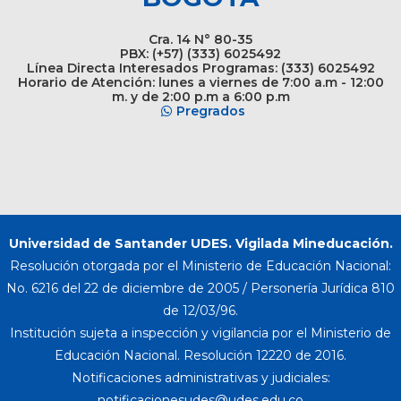
Cra. 14 N° 80-35
PBX: (+57) (333) 6025492
Línea Directa Interesados Programas: (333) 6025492
Horario de Atención: lunes a viernes de 7:00 a.m - 12:00
m. y de 2:00 p.m a 6:00 p.m
Pregrados
Universidad de Santander UDES. Vigilada Mineducación.
Resolución otorgada por el Ministerio de Educación Nacional:
No. 6216 del 22 de diciembre de 2005 / Personería Jurídica 810
de 12/03/96.
Institución sujeta a inspección y vigilancia por el Ministerio de
Educación Nacional. Resolución 12220 de 2016.
Notificaciones administrativas y judiciales: