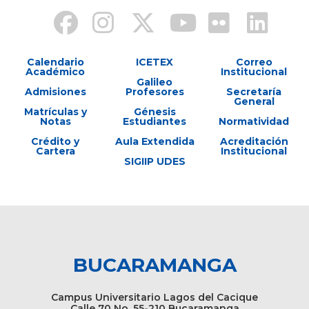
Calendario
ICETEX
Correo
Académico
Institucional
Galileo
Admisiones
Profesores
Secretaría
General
Matrículas y
Génesis
Notas
Estudiantes
Normatividad
Crédito y
Aula Extendida
Acreditación
Cartera
Institucional
SIGIIP UDES
BUCARAMANGA
Campus Universitario Lagos del Cacique
Calle 70 No. 55-210 Bucaramanga