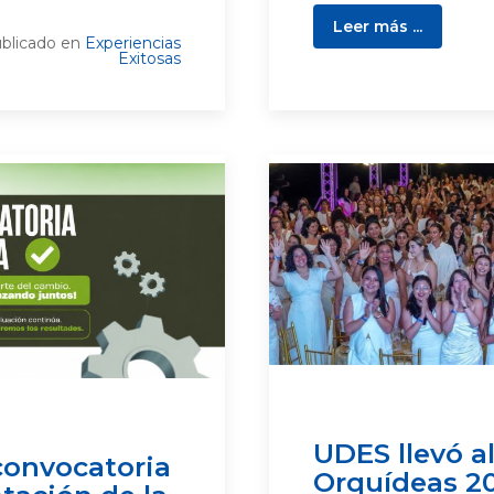
Leer más ...
blicado en
Experiencias
Exitosas
UDES llevó a
convocatoria
Orquídeas 2