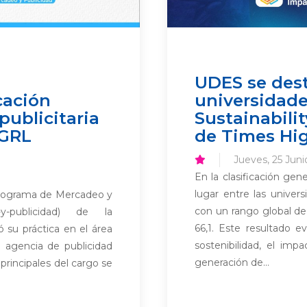
UDES se dest
cación
universidade
publicitaria
Sustainabili
 GRL
de Times Hi
Jueves, 25 Juni
En la clasificación gen
lugar entre las univers
programa de Mercadeo y
con un rango global de
o-y-publicidad) de la
66,1. Este resultado e
 su práctica en el área
sostenibilidad, el impa
 agencia de publicidad
generación de...
rincipales del cargo se