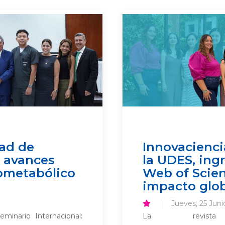
dad de
Innovaciencia
 avances
la UDES, ing
nometabólico
Web of Scien
impacto glo
Jueves, 25 Juni
minario Internacional:
La revista c