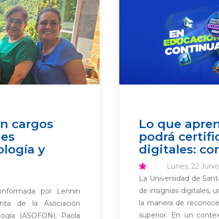
n cargos
Lo que apren
nes
podrá certifi
logía y
digitales: co
Lunes, 22 Juni
La Universidad de San
de insignias digitales,
conformada por Lennin
la manera de reconocer 
nta de la Asociación
superior. En un conte
logía (ASOFON); Paola