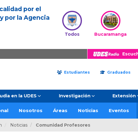
calidad por el
y por la Agencia
Todos
Bucaramanga
Escuc
Estudiantes
Graduados
udia en la UDES
Investigación
Extensión
onal
Nosotros
Áreas
Noticias
Eventos
n
Noticias
Comunidad Profesores