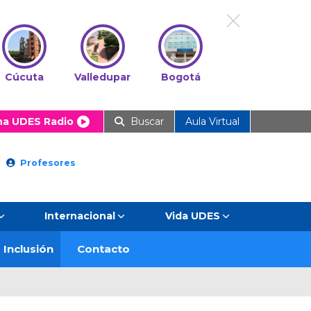
Cúcuta
Valledupar
Bogotá
ha UDES Radio
Buscar
Aula Virtual
Profesores
Internacional
Vida UDES
Inclusión
Contacto