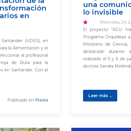
tación de la
una comunica
ansformación
lo invisible
arios en
Miércoles, 24 J
El proyecto “ACU: Hace
Programa Orquídeas a 
e Santander (UDES), en
Ministerio de Ciencia,
ara la Alimentación y el
destacado durante e
eleccionar al profesional
realizado el 5 y 6 de j
Hoja de Ruta para la
doctora Sandra Meléndez
os en Santander. Con el
Leer más ...
Publicado en
Masira