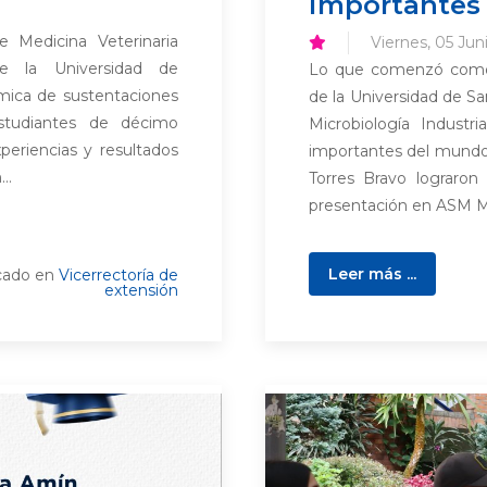
importantes
 Medicina Veterinaria
Viernes, 05 Jun
) de la Universidad de
Lo que comenzó como 
mica de sustentaciones
de la Universidad de Sa
studiantes de décimo
Microbiología Industr
xperiencias y resultados
importantes del mundo. 
..
Torres Bravo lograron
presentación en ASM Mic
Leer más ...
cado en
Vicerrectoría de
extensión