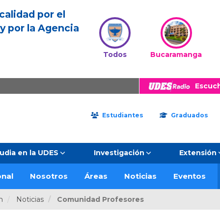
calidad por el
y por la Agencia
Todos
Bucaramanga
Escuc
Estudiantes
Graduados
udia en la UDES
Investigación
Extensión
onal
Nosotros
Áreas
Noticias
Eventos
n
Noticias
Comunidad Profesores