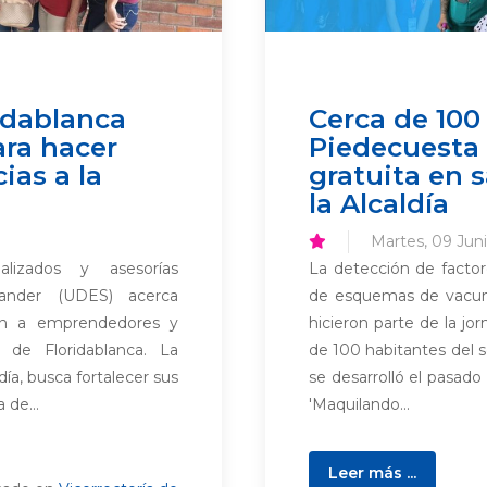
idablanca
Cerca de 100
ara hacer
Piedecuesta 
ias a la
gratuita en s
la Alcaldía
Martes, 09 Juni
alizados y asesorías
La detección de factore
tander (UDES) acerca
de esquemas de vacunac
ón a emprendedores y
hicieron parte de la jo
 de Floridablanca. La
de 100 habitantes del se
ldía, busca fortalecer sus
se desarrolló el pasado
 de...
'Maquilando...
Leer más ...