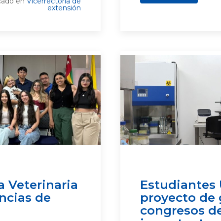
cado en
Vicerrectoría de
extensión
 Veterinaria
Estudiantes
encias de
proyecto de 
congresos d