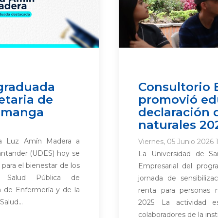
 graduada
Consultorio 
etaria de
promovió edu
ramanga
declaración 
naturales 20
lba Luz Amín Madera a
Viernes, 05 Junio 2026 
Santander (UDES) hoy se
La Universidad de Sa
para el bienestar de los
Empresarial del progr
e Salud Pública de
jornada de sensibiliza
 de Enfermería y de la
renta para personas n
alud...
2025. La actividad es
colaboradores de la insti