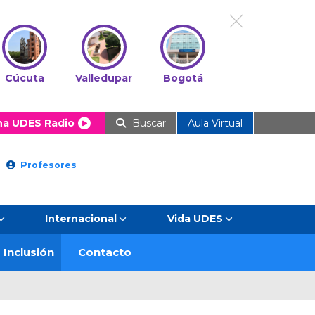
Cúcuta
Valledupar
Bogotá
ha UDES Radio
Buscar
Aula Virtual
Profesores
Internacional
Vida UDES
Inclusión
Contacto