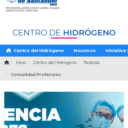
PERSONERÍA JURÍDICA 810 DE 12/03/96 | VIGILADA
MINIEDUCACIÓN | SNIES 2832
CENTRO DE
HIDRÓGENO
Centro del Hidrógeno
Nosotros
Iniciativa
Inicio
Centro del Hidrógeno
Noticias
Comunidad Profesores