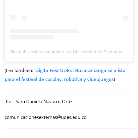
Una publicación compartida por Universidad de Santander (@udes_oficial)
(Lea también:
‘DigitalFest UDES’: Bucaramanga se alista
para el festival de cosplay, robótica y videojuegos
)
Por: Sara Daniela Navarro Ortiz
comunicacionesexternas@udes.edu.co