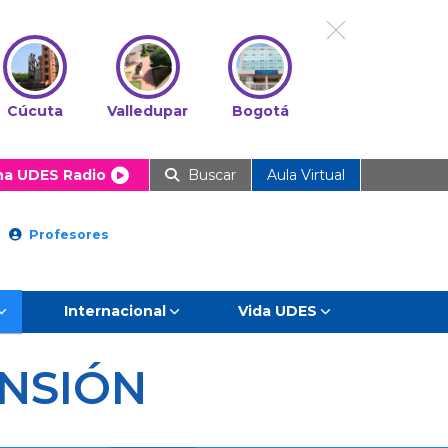
Cúcuta
Valledupar
Bogotá
ha UDES Radio
Buscar
Aula Virtual
Profesores
Internacional
Vida UDES
NSIÓN