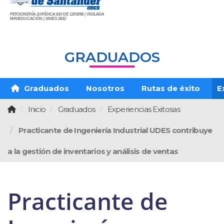
PERSONERÍA JURÍDICA 810 DE 12/03/96 | VIGILADA
MINIEDUCACIÓN | SNIES 2832
GRADUADOS
Graduados
Nosotros
Rutas de éxito
E
Inicio
Graduados
Experiencias Exitosas
Practicante de Ingeniería Industrial UDES contribuye
a la gestión de inventarios y análisis de ventas
Practicante de