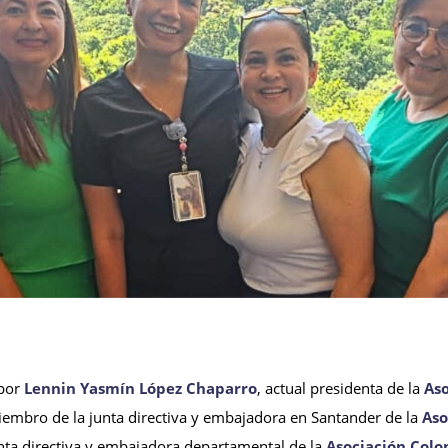
 por
Lennin Yasmín López Chaparro
, actual presidenta de la
As
iembro de la junta directiva y embajadora en Santander de la
Aso
junta directiva y embajadora departamental de la
Asociación Col