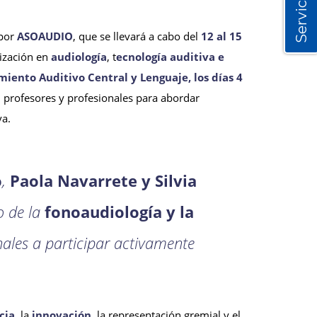
Servicios
 por
ASOAUDIO
, que se llevará a cabo del
12 al 15
lización en
audiología
, t
ecnología auditiva e
iento Auditivo Central y Lenguaje, los días 4
, profesores y profesionales para abordar
va.
o
,
Paola Navarrete y Silvia
o de la
fonoaudiología y la
ales a participar activamente
cia
, la
innovación
, la representación gremial y el