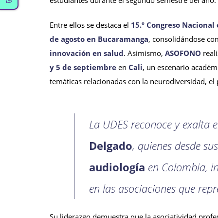
Entre ellos se destaca el
15.º Congreso Nacional 
de agosto en Bucaramanga
, consolidándose com
innovación en salud
. Asimismo,
ASOFONO
reali
y 5 de septiembre
en
Cali
, un escenario académi
temáticas relacionadas con la neurodiversidad, el 
La UDES reconoce y exalta e
Delgado
, quienes desde sus
audiología
en Colombia, in
en las asociaciones que repr
Su liderazgo demuestra que la asociatividad prof