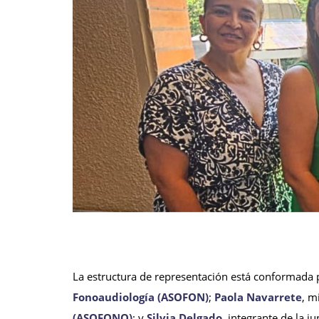
La estructura de representación está conformada
Fonoaudiología (ASOFON)
;
Paola Navarrete
, m
(ASOFONO)
; y
Silvia Delgado
, integrante de la 