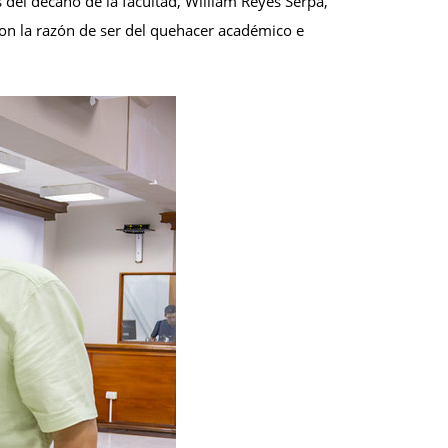
 del decano de la facultad, William Reyes Serpa,
son la razón de ser del quehacer académico e