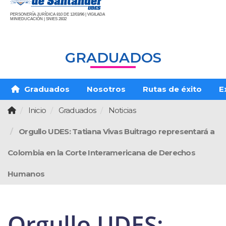
PERSONERÍA JURÍDICA 810 DE 12/03/96 | VIGILADA
MINIEDUCACIÓN | SNIES 2832
GRADUADOS
Graduados
Nosotros
Rutas de éxito
E
Inicio
Graduados
Noticias
Orgullo UDES: Tatiana Vivas Buitrago representará a
Colombia en la Corte Interamericana de Derechos
Humanos
Orgullo UDES: