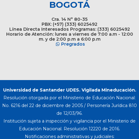
BOGOTÁ
Cra. 14 N° 80-35
PBX: (+57) (333) 6025492
Línea Directa Interesados Programas: (333) 6025492
Horario de Atención: lunes a viernes de 7:00 a.m - 12:00
m. y de 2:00 p.m a 6:00 p.m
Pregrados
Universidad de Santander UDES. Vigilada Mineducación.
Resolución otorgada por el Ministerio de Educación Nacional:
No. 6216 del 22 de diciembre de 2005 / Personería Jurídica 810
de 12/03/96.
Institución sujeta a inspección y vigilancia por el Ministerio de
Educación Nacional. Resolución 12220 de 2016.
Notificaciones administrativas y judiciales: