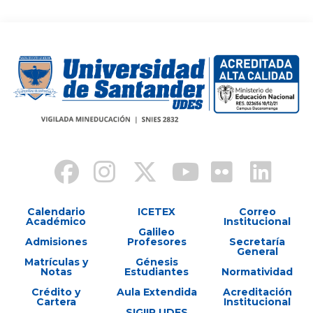
Calendario
ICETEX
Correo
Académico
Institucional
Galileo
Admisiones
Profesores
Secretaría
General
Matrículas y
Génesis
Notas
Estudiantes
Normatividad
Crédito y
Aula Extendida
Acreditación
Cartera
Institucional
SIGIIP UDES