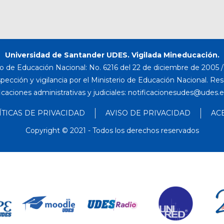
Universidad de Santander UDES. Vigilada Mineducación.
o de Educación Nacional: No. 6216 del 22 de diciembre de 2005 / 
nspección y vigilancia por el Ministerio de Educación Nacional. Re
icaciones administrativas y judiciales:
ÍTICAS DE PRIVACIDAD
AVISO DE PRIVACIDAD
AC
Copyright © 2021 - Todos los derechos reservados