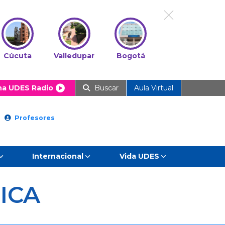
Cúcuta
Valledupar
Bogotá
ha UDES Radio
Buscar
Aula Virtual
Profesores
Internacional
Vida UDES
ICA