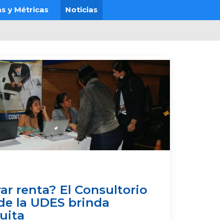
s y Métricas
Noticias
ar renta? El Consultorio
de la UDES brinda
uita