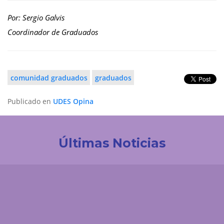
Por: Sergio Galvis
Coordinador de Graduados
comunidad graduados
graduados
Publicado en
UDES Opina
Últimas Noticias
Investigación
La UDES impulsa la innovación tecnológica en
Colombia. Participación destacada en la creación
de la Red de Ciencia de Datos e IA de ACOFI