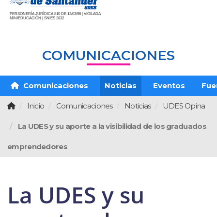
PERSONERÍA JURÍDICA 810 DE 12/03/96 | VIGILADA
MINIEDUCACIÓN | SNIES 2832
COMUNICACIONES
Comunicaciones
Noticias
Eventos
Fue
Inicio
Comunicaciones
Noticias
UDES Opina
La UDES y su aporte a la visibilidad de los graduados
emprendedores
La UDES y su