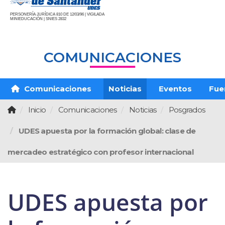
PERSONERÍA JURÍDICA 810 DE 12/03/96 | VIGILADA
MINIEDUCACIÓN | SNIES 2832
COMUNICACIONES
Comunicaciones
Noticias
Eventos
Fue
Inicio
Comunicaciones
Noticias
Posgrados
UDES apuesta por la formación global: clase de
mercadeo estratégico con profesor internacional
UDES apuesta por