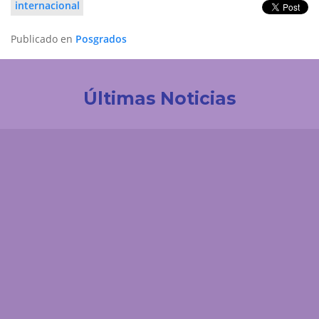
internacional
Publicado en
Posgrados
Últimas Noticias
Investigación
La UDES impulsa la innovación tecnológica en
Colombia. Participación destacada en la creación
de la Red de Ciencia de Datos e IA de ACOFI
Comunicaciones
El 'enemigo invisible' que deja la minería ilegal en el
páramo de Santurbán: esta es la reacción química
que contaminaría el agua durante siglos
Comunicaciones
¿Cómo podría afectar el fenómeno de El Niño a
Santander? Experto UDES explica los posibles