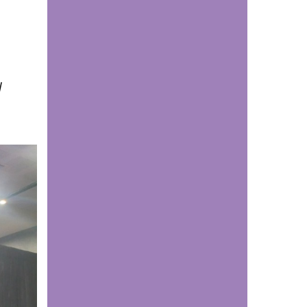
UDESTEC alcanzó cifra
récord de estudiantes
en su nueva cohorte de
técnicos laborales
l
Comunicaciones
UDES fortalece su
visión estratégica e
internacional en el THE
Latin America
Universities Summit
2026
Educación continua
Lo que aprendas en la
UDES ahora podrá
certificarse con
insignias digitales:
conoce el proceso