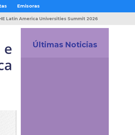
tas
Emisoras
THE Latin America Universities Summit 2026
 e
Últimas Noticias
ca
Investigación
La UDES impulsa la
innovación tecnológica
en Colombia.
Participación
destacada en la
creación de la Red de
Ciencia de Datos e IA
de ACOFI
Comunicaciones