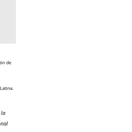
ión de
Latina.
 la
onal