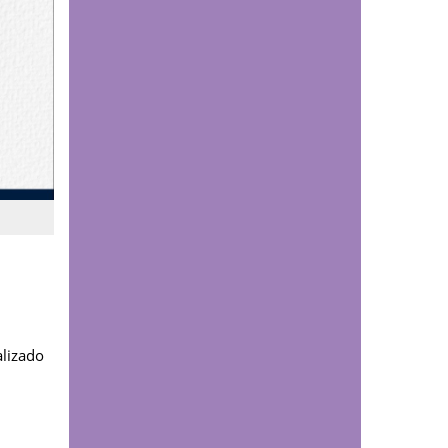
El 'enemigo invisible'
que deja la minería
ilegal en el páramo de
Santurbán: esta es la
reacción química que
contaminaría el agua
durante siglos
Comunicaciones
¿Cómo podría afectar
el fenómeno de El Niño
a Santander? Experto
UDES explica los
posibles impactos
sobre el agua y la
alizado
energía
Comunicaciones