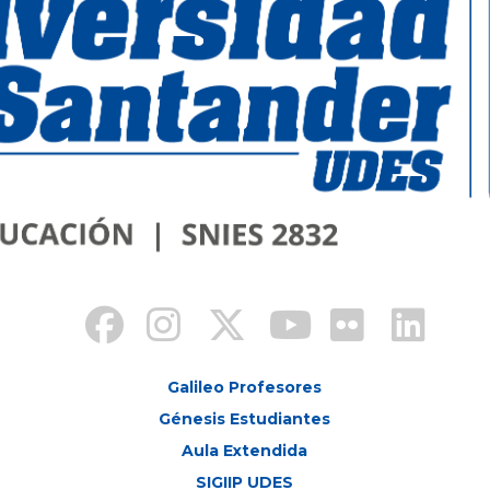
Galileo Profesores
Génesis Estudiantes
Aula Extendida
SIGIIP UDES