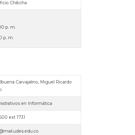
ficio Chibcha
00 p. m.
0 p. m.
lbuena Carvajalino, Miguel Ricardo
o
nistrativos en Informática
6500 ext 1731
a@mail.udes.edu.co