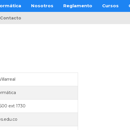
ormática
Nosotros
Reglamento
Cursos
Contacto
llarreal
ormática
6500 ext 1730
es.edu.co