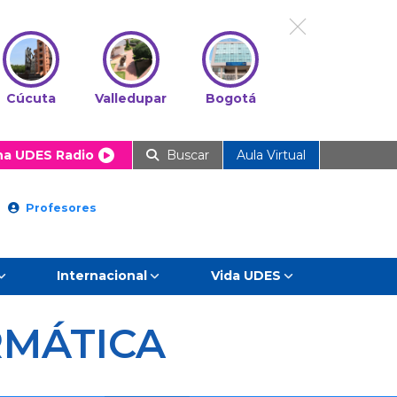
Cúcuta
Valledupar
Bogotá
ha UDES Radio
Buscar
Aula Virtual
Profesores
Internacional
Vida UDES
RMÁTICA