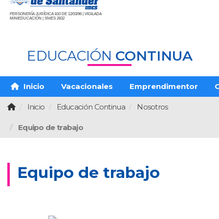
PERSONERÍA JURÍDICA 810 DE 12/03/96 | VIGILADA
MINIEDUCACIÓN | SNIES 2832
EDUCACIÓN
CONTINUA
Inicio
Vacacionales
Emprendimentor
O
Inicio
Educación Continua
Nosotros
Equipo de trabajo
Equipo de trabajo