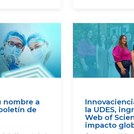
u nombre a
Innovaciencia
boletín de
la UDES, ing
Web of Scien
impacto glo