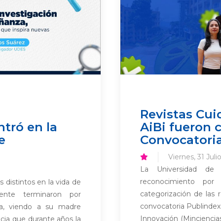
a
Revistas Cui
tró en la
AiBi fueron 
e
Convocatori
Viernes, 31 Juli
La Universidad de
reconocimiento por 
 distintos en la vida de
categorización de las r
mente terminaron por
convocatoria Publindex 
lda, viendo a su madre
Innovación (Minciencias
ncia que durante años la