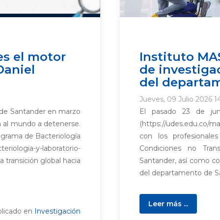
es el motor
Instituto MA
Daniel
de investigac
del departa
Jueves, 09 Julio 2026 1
ad de Santander en marzo
El pasado 23 de juni
a al mundo a detenerse.
(https://udes.edu.co/ma
rograma de Bacteriología
con los profesional
teriologia-y-laboratorio-
Condiciones no Tran
na transición global hacia
Santander, así como co
del departamento de San
Leer más ...
licado en
Investigación