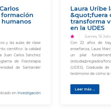
Carlos
Laura Uribe 
 formación
&quot;fuera 
es humanos
transforma v
en la UDES
Jueves, 16 Juli
os y las aulas de clase
Con 22 años de traye
to científico: la calidad
enseñanza, Laura Marc
de Juan Carlos Sánchez
un pilar fundamen
ograma de Fisioterapia
(estudia/pregrados/fon
iversidad de Santander
(UDES). Graduada de
testimonio de cómo la vo
Leer más ...
licado en
Investigación