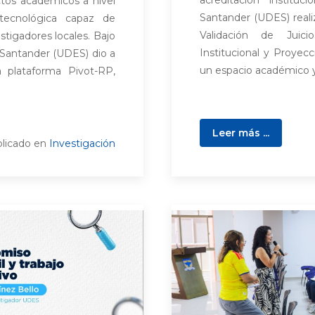
acreditación instituc
ctos académicos a nivel
Santander (UDES) realizó
 tecnológica capaz de
Validación de Juici
estigadores locales. Bajo
Institucional y Proyecc
e Santander (UDES) dio a
un espacio académico y 
a plataforma Pivot-RP,
Leer más ...
licado en
Investigación