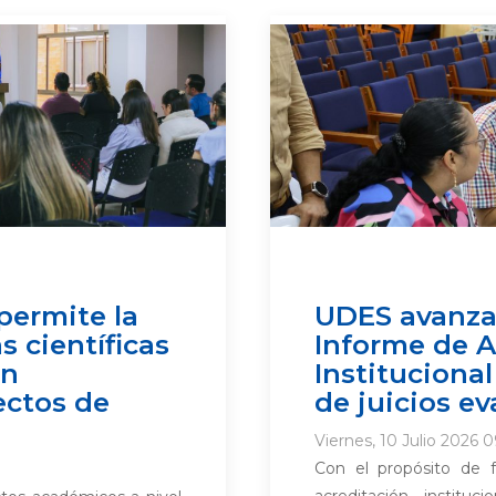
permite la
UDES avanza 
 científicas
Informe de 
ón
Institucional
ectos de
de juicios ev
Viernes, 10 Julio 2026 0
Con el propósito de f