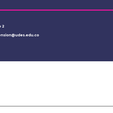
o 2
tension@udes.edu.co