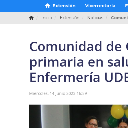
Extensión
Vicerrectoría
F
Inicio
Extensión
Noticias
Comunid
Comunidad de C
primaria en sa
Enfermería UD
Miércoles, 14 Junio 2023 16:59