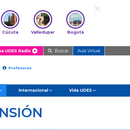
Cúcuta
Valledupar
Bogotá
ha UDES Radio
Buscar
Aula Virtual
Profesores
Internacional
Vida UDES
NSIÓN