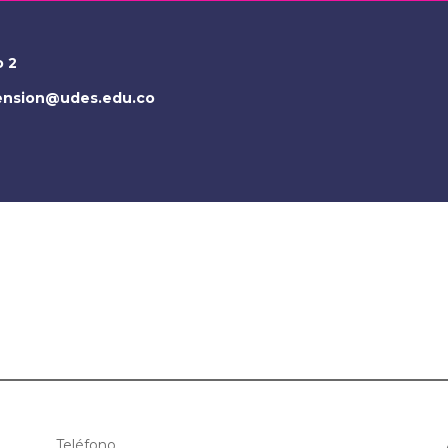
o 2
tension@udes.edu.co