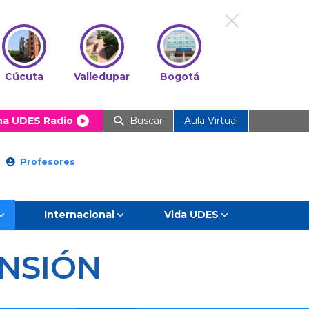
Cúcuta
Valledupar
Bogotá
ha UDES Radio
Buscar
Aula Virtual
Profesores
Internacional
Vida UDES
NSIÓN