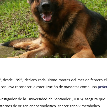
’, desde 1995, declaró cada último martes del mes de febrero el 
 conlleva reconocer la esterilización de mascotas como una
práct
estigador de la Universidad de Santander (UDES), asegura que l
stornos de origen endocrinológico, cancerígeno y metabólico.