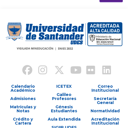
Calendario
ICETEX
Correo
Académico
Institucional
Galileo
Admisiones
Profesores
Secretaría
General
Matrículas y
Génesis
Notas
Estudiantes
Normatividad
Crédito y
Aula Extendida
Acreditación
Cartera
Institucional
SIGIIP UDES