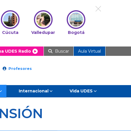
Cúcuta
Valledupar
Bogotá
ha UDES Radio
Buscar
Aula Virtual
Profesores
Internacional
Vida UDES
NSIÓN