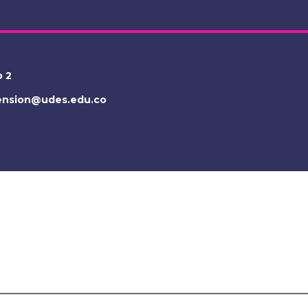
o 2
tension@udes.edu.co