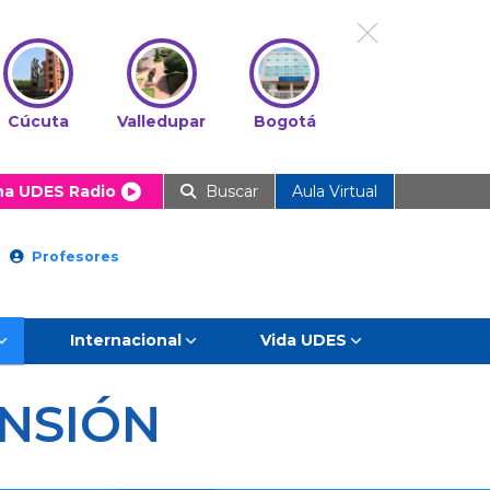
Cúcuta
Valledupar
Bogotá
ha UDES Radio
Buscar
Aula Virtual
Profesores
Internacional
Vida UDES
NSIÓN