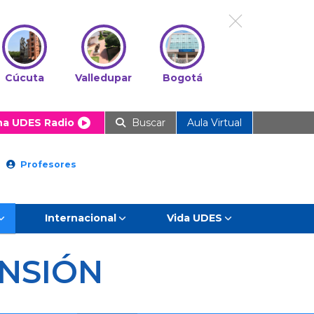
Cúcuta
Valledupar
Bogotá
ha UDES Radio
Buscar
Aula Virtual
Profesores
Internacional
Vida UDES
NSIÓN