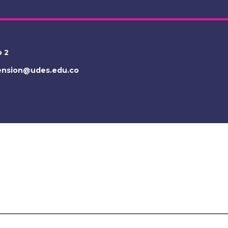
o 2
tension@udes.edu.co