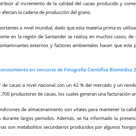
tribuir al incremento de la calidad del cacao producido y come
afectan la cadena de producción del grano.
portantes a nivel mundial, dado que esta materia prima es utiliza
ente en la región de Santander se realiza en muchos casos, d
 contaminantes externos y factores ambientales hacen que este p
conocimiento en concurso de Fotografía Científica Biomédica 
r de cacao a nivel nacional con un 42 % del mercado y un rendi
5.700 productores de cacao, los cuales generan una facturación 
s condiciones de almacenamiento son vitales para mantener la cali
s durante largos períodos. Además, se ha informado la presenc
inas son metabolitos secundarios producidos por algunos hong