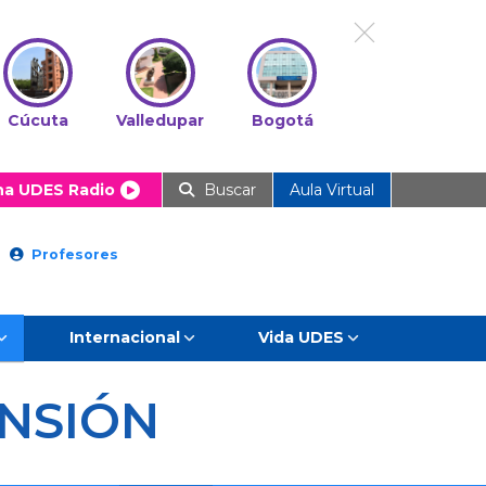
Cúcuta
Valledupar
Bogotá
ha UDES Radio
Buscar
Aula Virtual
Profesores
Internacional
Vida UDES
NSIÓN