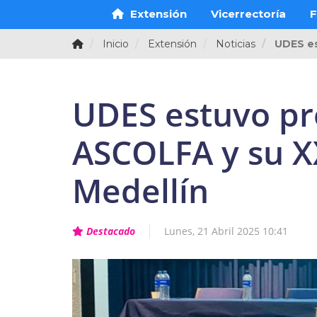
Extensión
Vicerrectoría
F
Inicio
Extensión
Noticias
UDES es
UDES estuvo pr
ASCOLFA y su XX
Medellín
Destacado
Lunes, 21 Abril 2025 10:41