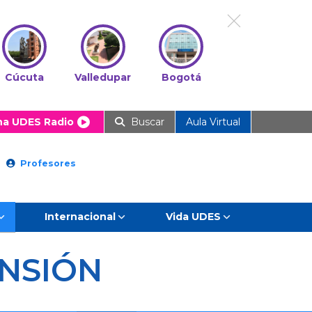
Cúcuta
Valledupar
Bogotá
ha UDES Radio
Buscar
Aula Virtual
Profesores
Internacional
Vida UDES
NSIÓN