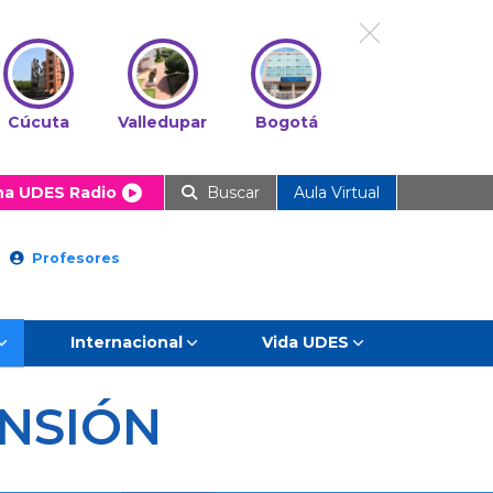
Cúcuta
Valledupar
Bogotá
ha UDES Radio
Buscar
Aula Virtual
Profesores
Internacional
Vida UDES
NSIÓN