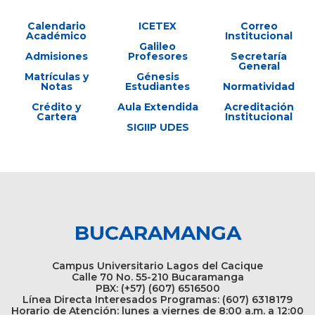
Calendario
ICETEX
Correo
Académico
Institucional
Galileo
Admisiones
Profesores
Secretaría
General
Matrículas y
Génesis
Notas
Estudiantes
Normatividad
Crédito y
Aula Extendida
Acreditación
Cartera
Institucional
SIGIIP UDES
BUCARAMANGA
Campus Universitario Lagos del Cacique
Calle 70 No. 55-210 Bucaramanga
PBX: (+57) (607) 6516500
Línea Directa Interesados Programas: (607) 6318179
Horario de Atención: lunes a viernes de 8:00 a.m. a 12:00