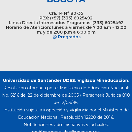
Cra. 14 N° 80-35
PBX: (+57) (333) 6025492
Línea Directa Interesados Programas: (333) 6025492
Horario de Atención: lunes a viernes de 7:00 a.m - 12:00
m. y de 2:00 p.m a 6:00 p.m
Pregrados
Universidad de Santander UDES. Vigilada Mineducación.
Resolución otorgada por el Ministerio de Educación Nacional:
No. 6216 del 22 de diciembre de 2005 / Personería Jurídica 810
de 12/03/96.
Institución sujeta a inspección y vigilancia por el Ministerio de
Educación Nacional. Resolución 12220 de 2016.
Notificaciones administrativas y judiciales: