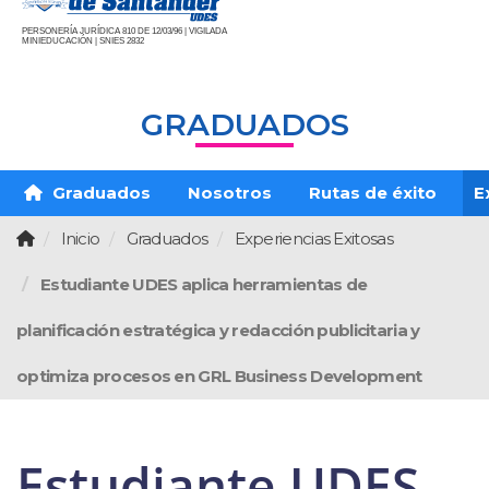
PERSONERÍA JURÍDICA 810 DE 12/03/96 | VIGILADA
MINIEDUCACIÓN | SNIES 2832
GRADUADOS
Graduados
Nosotros
Rutas de éxito
E
Inicio
Graduados
Experiencias Exitosas
Estudiante UDES aplica herramientas de
planificación estratégica y redacción publicitaria y
optimiza procesos en GRL Business Development
Estudiante UDES