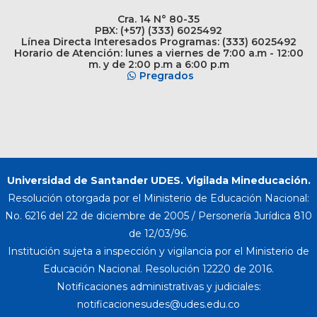
Cra. 14 N° 80-35
PBX: (+57) (333) 6025492
Línea Directa Interesados Programas: (333) 6025492
Horario de Atención: lunes a viernes de 7:00 a.m - 12:00
m. y de 2:00 p.m a 6:00 p.m
Pregrados
Universidad de Santander UDES. Vigilada Mineducación.
Resolución otorgada por el Ministerio de Educación Nacional:
No. 6216 del 22 de diciembre de 2005 / Personería Jurídica 810
de 12/03/96.
Institución sujeta a inspección y vigilancia por el Ministerio de
Educación Nacional. Resolución 12220 de 2016.
Notificaciones administrativas y judiciales: