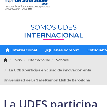
PERSONERÍA JURÍDICA 810 DE 12/03/96 | VIGILADA
MINIEDUCACIÓN | SNIES 2832
SOMOS UDES
INTERNACIONAL
Internacional
¿Quiénes somos?
Estudiante
Inicio
Internacional
Noticias
La UDES participa en curso de innovación en la
Universidad de La Salle Ramon Llull de Barcelona
La UDES participa